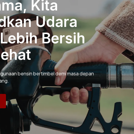
ma, Kita
dkan Udara
Lebih Bersih
Sehat
unaan bensin bertimbel demi masa depan
ang.