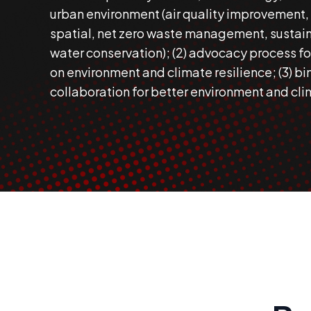
urban environment (air quality improvement,
spatial, net zero waste management, sustain
water conservation); (2) advocacy process fo
on environment and climate resilience; (3) b
collaboration for better environment and cli