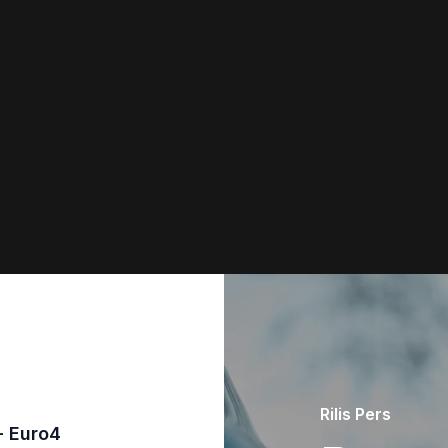
Rilis Pers
- Euro4