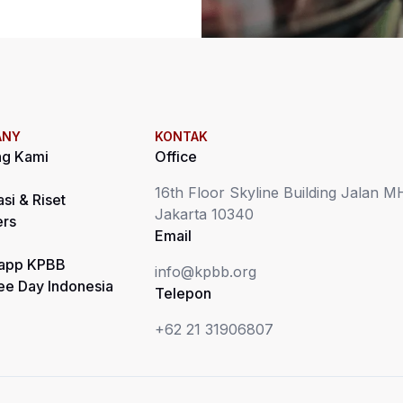
ANY
KONTAK
ng Kami
Office
16th Floor Skyline Building Jalan 
asi & Riset
Jakarta 10340
ers
Email
app KPBB
info@kpbb.org
ee Day Indonesia
Telepon
+62 21 31906807