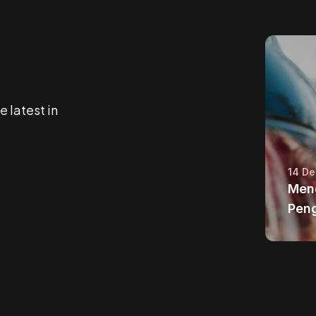
 latest in
14 D
Meng
Peng