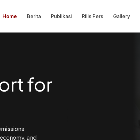
Home
Berita
Publikasi
Rilis Pers
Gallery
ort for
Kontak kami
 emissions
el economy, and