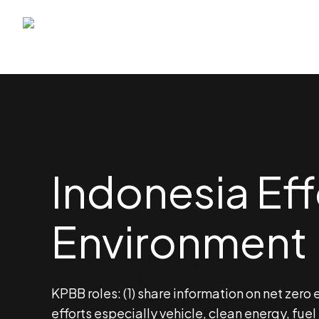
Home
Berita
Publikasi
Rilis Pers
Gallery
Indonesia Eff
Environment
KPBB roles: (1) share information on net zero
efforts especially vehicle, clean energy, fu