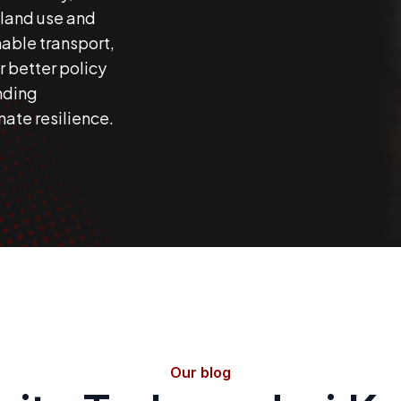
 land use and
able transport,
r better policy
inding
mate resilience.
Our blog