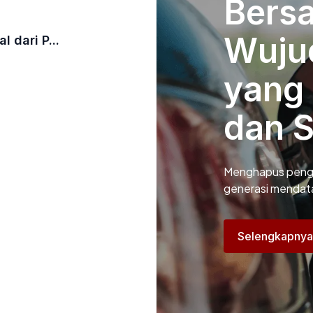
Bersa
Wuju
 dari P...
yang 
dan 
Menghapus pengg
generasi mendat
Selengkapnya