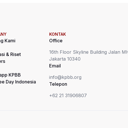
ANY
KONTAK
ng Kami
Office
16th Floor Skyline Building Jalan 
asi & Riset
Jakarta 10340
ers
Email
app KPBB
info@kpbb.org
ee Day Indonesia
Telepon
+62 21 31906807